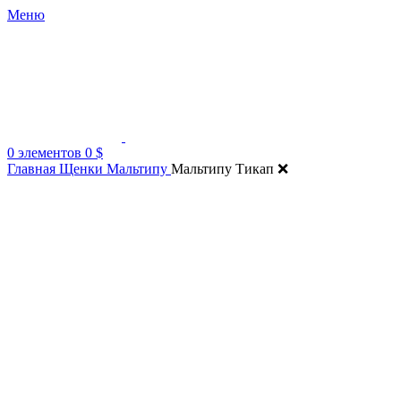
Меню
0
элементов
0
$
Главная
Щенки Мальтипу
Мальтипу Тикап ❌
Нажмите, чтобы увеличить