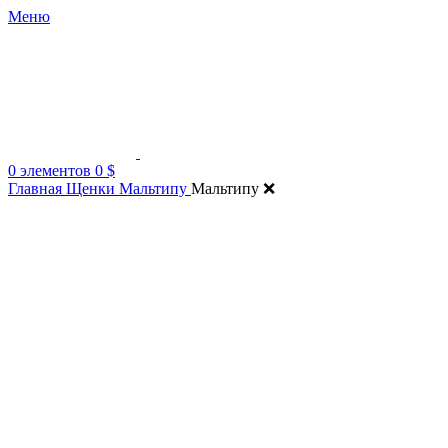
Меню
0
элементов
0
$
Главная
Щенки Мальтипу
Мальтипу ❌
Нажмите, чтобы увеличить