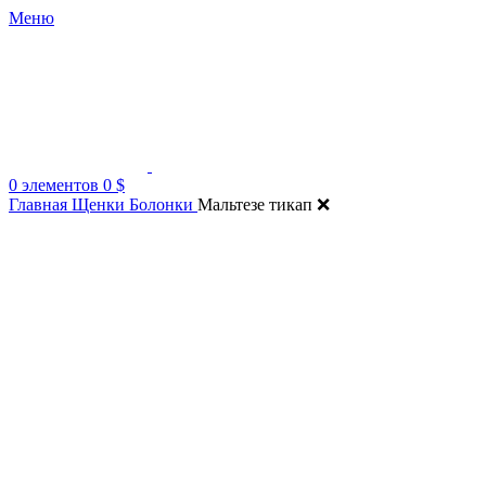
Меню
0
элементов
0
$
Главная
Щенки Болонки
Мальтезе тикап ❌
Нажмите, чтобы увеличить