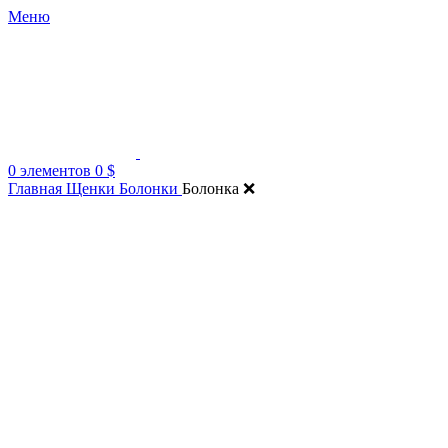
Меню
0
элементов
0
$
Главная
Щенки Болонки
Болонка ❌️
Нажмите, чтобы увеличить