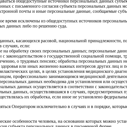
даваться общедоступные источники персональных данных субъек
ных с письменного согласия субъекта персональных данных могу
лектронной почты и иные персональные данные, сообщаемые суб
бое время исключены из общедоступных источников персональн
ных данных либо по решению суда.
анных, касающихся расовой, национальной принадлежности, по
 случаях, если:
ме на обработку своих персональных данных; персональные да
и с законодательством о государственной социальной помощи, т
ечению, о трудовых пенсиях; обработка персональных данных н
 здоровья или иных жизненно важных интересов других лиц и п
илактических целях, в целях установления медицинского диагн
 лицом, профессионально занимающимся медицинской деятельнос
персональных данных необходима для установления или осущест
ональных данных осуществляется в соответствии с законодательс
льных данных, осуществлявшаяся в случаях, предусмотренных п
ествлялась их обработка, если иное не установлено федеральны
ться Оператором исключительно в случаях и в порядке, которые
ческие особенности человека, на основании которых можно уст
асия субъекта персональных данных в письменной форме.