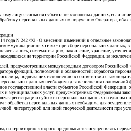
гому лицу с согласия субъекта персональных данных, если ино
обработку персональных данных по поручению Оператора, обяз
ерации
2014 года N 242-ФЗ «О внесении изменений в отдельные законод
лекоммуникационных сетях» при сборе персональных данных, в
печить запись, систематизацию, накопление, хранение, уточнен
находящихся на территории Российской Федерации, за исключен
целей, предусмотренных международным договором Российской 
ратора функций, полномочий и обязанностей; обработка персон
тного лица, подлежащих исполнению в соответствии с законода
а персональных данных необходима для исполнения полномочий 
ов государственной власти субъектов Российской Федерации, о
ых и муниципальных услуг, предусмотренных Федеральным зако
лючая регистрацию субъекта персональных данных на едином по
уг; обработка персональных данных необходима для осуществле
учной, литературной или иной творческой деятельности при усл
ом, на территорию которого предполагается осуществлять перед