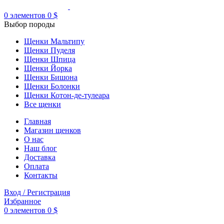
0
элементов
0
$
Выбор породы
Щенки Мальтипу
Щенки Пуделя
Щенки Шпица
Щенки Йорка
Щенки Бишона
Щенки Болонки
Щенки Котон-де-тулеара
Все щенки
Главная
Магазин щенков
О нас
Наш блог
Доставка
Оплата
Контакты
Вход / Регистрация
Избранное
0
элементов
0
$