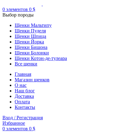
0
элементов
0
$
Выбор породы
Щенки Мальтипу
Щенки Пуделя
Щенки Шпица
Щенки Йорка
Щенки Бишона
Щенки Болонки
Щенки Котон-де-тулеара
Все щенки
Главная
Магазин щенков
О нас
Наш блог
Доставка
Оплата
Контакты
Вход / Регистрация
Избранное
0
элементов
0
$