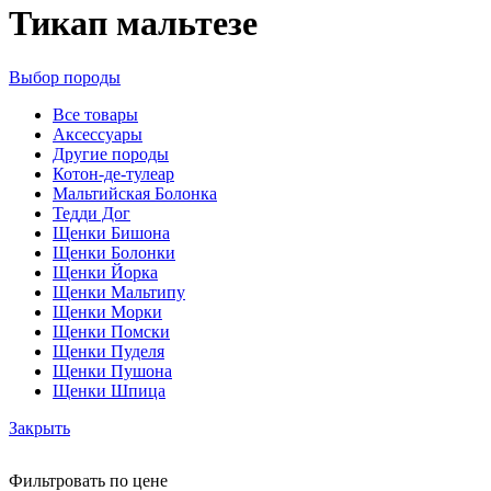
Тикап мальтезе
Выбор породы
Все
товары
Аксессуары
Другие породы
Котон-де-тулеар
Мальтийская Болонка
Тедди Дог
Щенки Бишона
Щенки Болонки
Щенки Йорка
Щенки Мальтипу
Щенки Морки
Щенки Помски
Щенки Пуделя
Щенки Пушона
Щенки Шпица
Закрыть
Фильтровать по цене