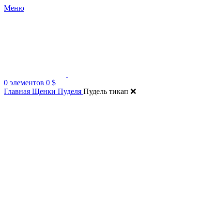
Меню
0
элементов
0
$
Главная
Щенки Пуделя
Пудель тикап ❌️
Нажмите, чтобы увеличить