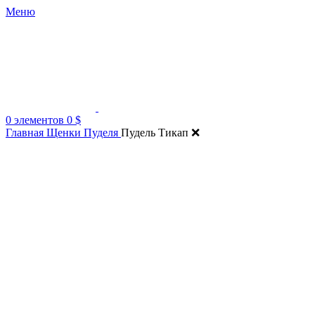
Меню
0
элементов
0
$
Главная
Щенки Пуделя
Пудель Тикап ❌️
Нажмите, чтобы увеличить