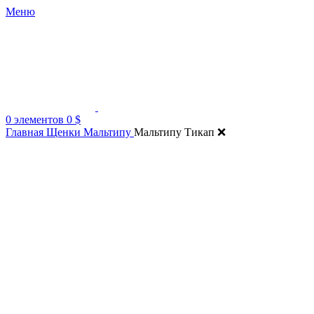
Меню
0
элементов
0
$
Главная
Щенки Мальтипу
Мальтипу Тикап ❌
Нажмите, чтобы увеличить