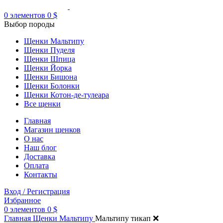
0
элементов
0
$
Выбор породы
Щенки Мальтипу
Щенки Пуделя
Щенки Шпица
Щенки Йорка
Щенки Бишона
Щенки Болонки
Щенки Котон-де-тулеара
Все щенки
Главная
Магазин щенков
О нас
Наш блог
Доставка
Оплата
Контакты
Вход / Регистрация
Избранное
0
элементов
0
$
Главная
Щенки Мальтипу
Мальтипу тикап ❌