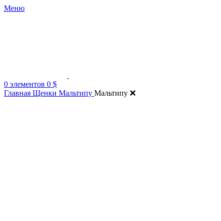
Меню
0
элементов
0
$
Главная
Щенки Мальтипу
Мальтипу ❌️
Нажмите, чтобы увеличить