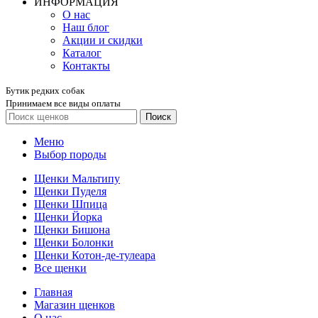
ИНФОРМАЦИЯ
О нас
Наш блог
Акции и скидки
Каталог
Контакты
Бутик редких собак
Принимаем все виды оплаты
Поиск
Меню
Выбор породы
Щенки Мальтипу
Щенки Пуделя
Щенки Шпица
Щенки Йорка
Щенки Бишона
Щенки Болонки
Щенки Котон-де-тулеара
Все щенки
Главная
Магазин щенков
О нас