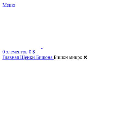
Меню
0
элементов
0
$
Главная
Щенки Бишона
Бишон микро ❌
Нажмите, чтобы увеличить